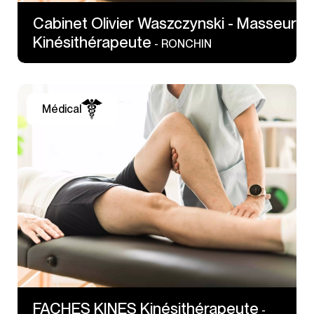
Cabinet Olivier Waszczynski - Masseur
Kinésithérapeute
- RONCHIN
Médical
29 rue Henri Barbusse
59155 FACHES THUMESNIL
FACHES KINES Kinésithérapeute
-