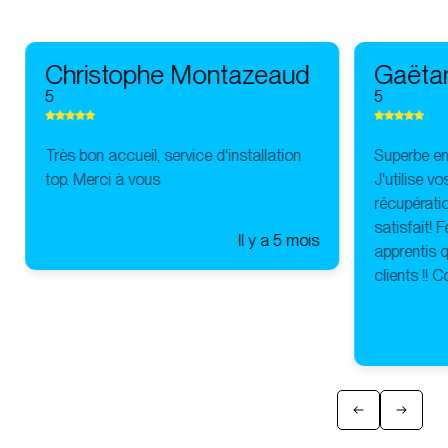
Christophe Montazeaud
Gaëta
5
5
Très bon accueil, service d'installation
Superbe ent
top. Merci à vous
J'utilise v
récupératio
satisfait! 
Il y a 5 mois
apprentis q
clients !! 