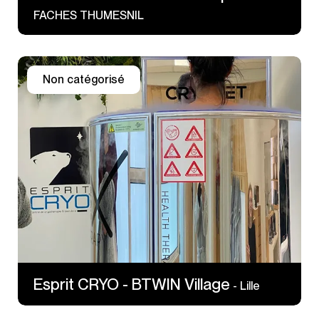
FACHES THUMESNIL
Non catégorisé
4 Rue Professeur Langevin
59000 Lille
https://espritcryo.fr/
Esprit CRYO - BTWIN Village
- Lille