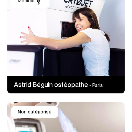
Médical
23 rue La Condamine
75017 Paris
https://www.goodlook-therapy.fr/
Astrid Béguin ostéopathe
- Paris
Non catégorisé
12 rue de Desaix