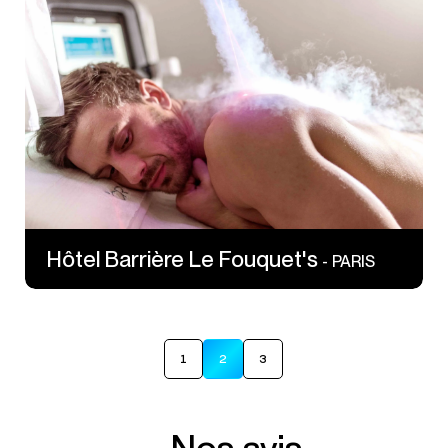
46 Av Georges V
75008 PARIS
Hôtel Barrière Le Fouquet's
- PARIS
1
2
3