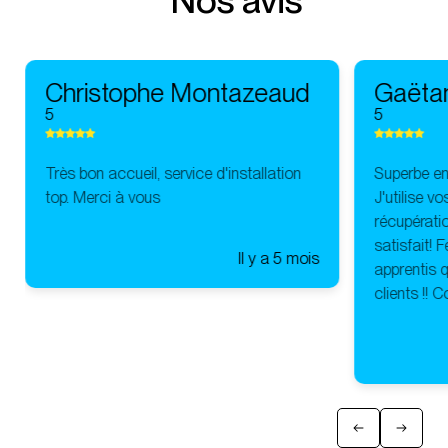
Nos avis
Christophe Montazeaud
Gaëta
5
5
Très bon accueil, service d'installation
Superbe ent
top. Merci à vous
J'utilise v
récupératio
satisfait! 
Il y a 5 mois
apprentis q
clients !! 