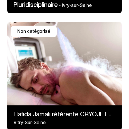
Pluridisciplinaire
- Ivry-sur-Seine
Non catégorisé
8 Bis Avenue Henri Barbusse
94400 Vitry-Sur-Seine
Hafida Jamali référente CRYOJET
-
Vitry-Sur-Seine