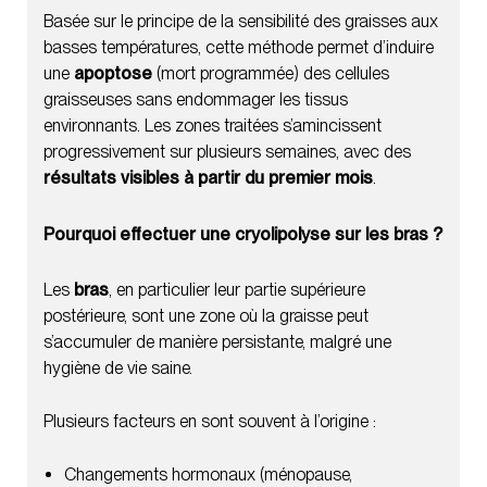
Basée sur le principe de la sensibilité des graisses aux
Peut-on reprendre une activité normale après la
basses températures, cette méthode permet d’induire
séance ?
une
apoptose
(mort programmée) des cellules
graisseuses sans endommager les tissus
Les résultats sont-ils définitifs ?
environnants. Les zones traitées s’amincissent
progressivement sur plusieurs semaines, avec des
résultats visibles à partir du premier mois
.
Pourquoi effectuer une cryolipolyse sur les bras ?
Les
bras
, en particulier leur partie supérieure
postérieure, sont une zone où la graisse peut
s’accumuler de manière persistante, malgré une
hygiène de vie saine.
Plusieurs facteurs en sont souvent à l’origine :
Changements hormonaux (ménopause,