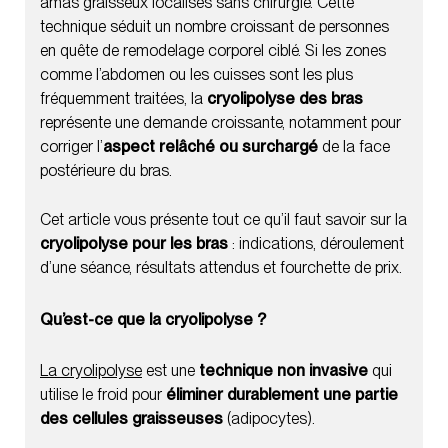
amas graisseux localisés sans chirurgie. Cette
Résultats attendus après une cryolipolyse des bras
technique séduit un nombre croissant de personnes
en quête de remodelage corporel ciblé. Si les zones
Effets secondaires de la cryolipolyse sur les bras :
comme l’abdomen ou les cuisses sont les plus
que faut-il savoir ?
fréquemment traitées, la
cryolipolyse des bras
Combien de séances de cryolipolyse sont
représente une demande croissante, notamment pour
nécessaires pour les bras ?
corriger l’
aspect relâché ou surchargé
de la face
postérieure du bras.
Prix de la cryolipolyse des bras
Cet article vous présente tout ce qu’il faut savoir sur la
FAQ – Cryolipolyse des bras
cryolipolyse pour les bras
: indications, déroulement
La cryolipolyse des bras est-elle vraiment efficace ?
d’une séance, résultats attendus et fourchette de prix.
Est-ce que la cryolipolyse fait maigrir ?
Qu’est-ce que la cryolipolyse ?
Faut-il plusieurs séances pour les bras ?
La cryolipolyse
est une
technique non invasive
qui
Peut-on traiter les bras flasques avec la cryolipolyse
utilise le froid pour
éliminer durablement une partie
?
des cellules graisseuses
(adipocytes).
Le froid est-il douloureux pendant la séance ?