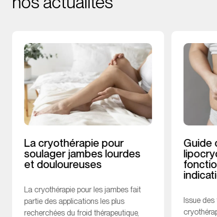
nos actualités
La cryothérapie pour
Guide 
soulager jambes lourdes
lipocry
et douloureuses
foncti
indicat
La cryothérapie pour les jambes fait
Issue des
partie des applications les plus
cryothérap
recherchées du froid thérapeutique,