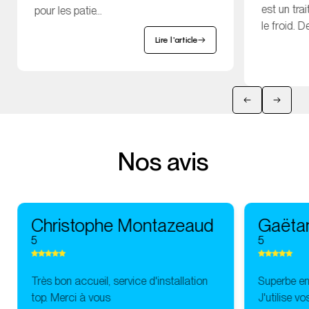
est un tr
pour les patie...
le froid. De
Lire l'article
Nos avis
Christophe Montazeaud
Gaëta
5
5
Très bon accueil, service d'installation
Superbe ent
top. Merci à vous
J'utilise v