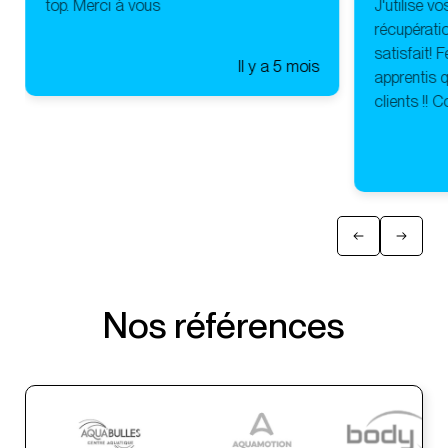
top. Merci à vous
J'utilise v
récupératio
satisfait! 
Il y a 5 mois
apprentis q
clients !! 
Nos références