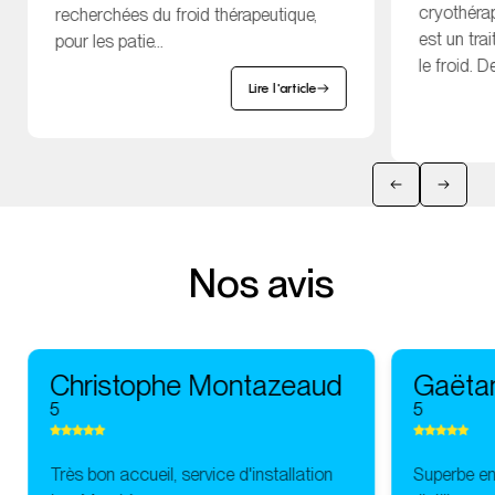
cryothérap
recherchées du froid thérapeutique,
est un tr
pour les patie...
le froid. De
Lire l'article
Nos avis
Christophe Montazeaud
Gaëta
5
5
Très bon accueil, service d'installation
Superbe ent