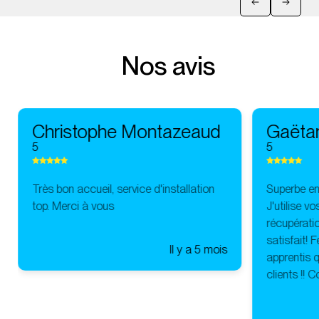
Nos avis
Christophe Montazeaud
Gaëta
5
5
Très bon accueil, service d'installation
Superbe ent
top. Merci à vous
J'utilise v
récupératio
satisfait! 
Il y a 5 mois
apprentis q
clients !! 