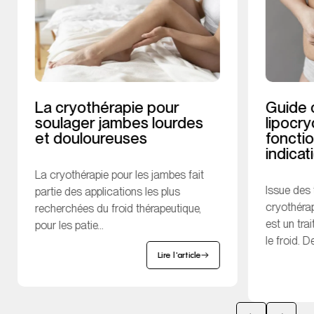
La cryothérapie pour
Guide 
soulager jambes lourdes
lipocry
et douloureuses
foncti
indicat
La cryothérapie pour les jambes fait
Issue des
partie des applications les plus
cryothérap
recherchées du froid thérapeutique,
est un tr
pour les patie...
le froid. De
Lire l'article