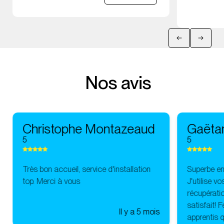
Nos avis
Christophe Montazeaud
Gaëta
5
5
Très bon accueil, service d'installation
Superbe ent
top. Merci à vous
J'utilise v
récupératio
satisfait! 
Il y a 5 mois
apprentis q